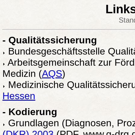
Link
Stan
- Qualitätssicherung
Bundesgeschäftsstelle Quali
Arbeitsgemeinschaft zur Förde
Medizin (
AQS
)
Medizinische Qualitätssicher
Hessen
- Kodierung
Grundlagen (Diagnosen, Pro
(DKR) 2003
(PDF, www.g-drg.