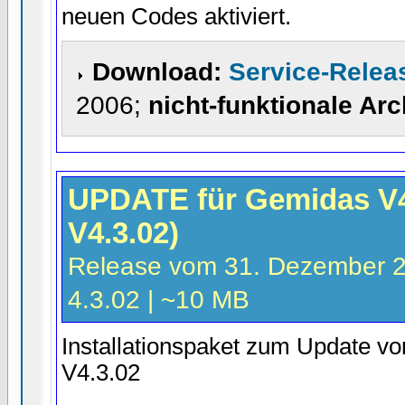
neuen Codes aktiviert.
Download:
Service-Relea
2006;
nicht-funktionale Ar
UPDATE für Gemidas V
V4.3.02)
Release vom 31. Dezember 20
4.3.02 | ~10 MB
Installationspaket zum Update v
V4.3.02