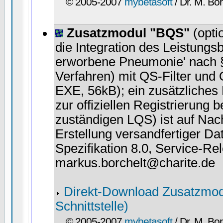
© 2005-2007
mybetasoft
/ Dr. M. Bor
Zusatzmodul "BQS"
(opti
die Integration des Leistungs
erworbene Pneumonie' nach
Verfahren) mit QS-Filter un
EXE, 56kB); ein zusätzliches
zur offiziellen Registrierung 
zuständigen LQS) ist auf Nac
Erstellung versandfertiger D
Spezifikation 8.0, Service-Rel
markus.borchelt@charite.de
Direkt-Download Zusatzmod
Schnittstelle)
© 2005-2007
mybetasoft
/ Dr. M. Bor