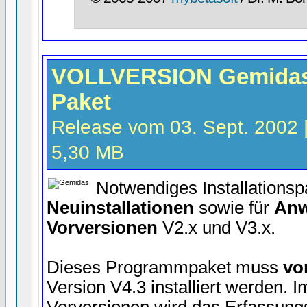
VOLLVERSION Gemidas
Paket
Release vom 03. Sept. 2002 | 
5,30 MB
Notwendiges Installationsp
Neuinstallationen
sowie für
Anw
Vorversionen
V2.x und V3.x.
Dieses Programmpaket muss
vo
Version V4.3 installiert werden. 
Vorversionen wird das Erfassun