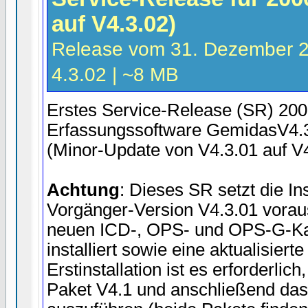
auf V4.3.02)
Release vom 31. Dezember 20
4.3.02 | ~8 MB
Erstes Service-Release (SR) 2006
Erfassungssoftware GemidasV4.
(Minor-Update von V4.3.01 auf V4
Achtung
: Dieses SR setzt die Ins
Vorgänger-Version V4.3.01 vorau
neuen ICD-, OPS- und OPS-G-Kat
installiert sowie eine aktualisiert
Erstinstallation ist es erforderlic
Paket V4.1 und anschließend das